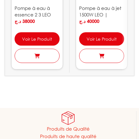
Pompe à eau à
Pompe à eau à jet
essence 2 3 LEO
1500W LEO |
د.ج
38000
AJm150L
د.ج
40000
Voir Le Produit
Voir Le Produit
Produits de Qualité
Produits de haute qualité