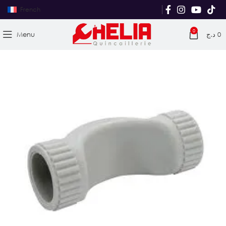
French
0
Menu
د.ج
0