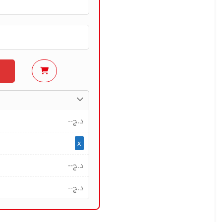
--
د.ج
x
--
د.ج
--
د.ج