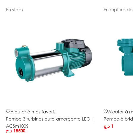
En stock
En rupture de
Ajouter à mes favoris
Ajouter à m
Pompe 3 turbines auto-amorçante LEO |
Pompe à bri
ACSm100S
د.ج
1
د.ج
18500