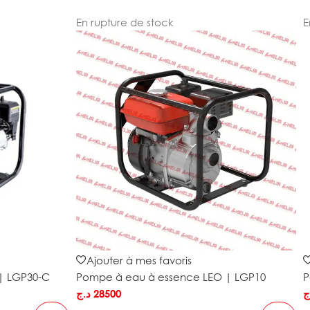
En rupture de stock
E
Ajouter à mes favoris
| LGP30-C
Pompe à eau à essence LEO | LGP10
P
د.ج
28500
ج