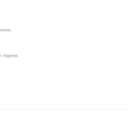
riels.
n Algérie.