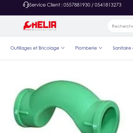
Service Client : 0557881930 / 0541813273
Outillages et Bricolage
Plomberie
Sanitaire 