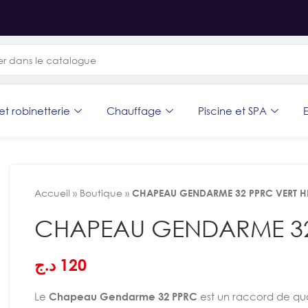
et robinetterie
Chauffage
Piscine et SPA
E
Accueil
»
Boutique
»
CHAPEAU GENDARME 32 PPRC VERT H
CHAPEAU GENDARME 32
د.ج
120
Le
Chapeau Gendarme 32 PPRC
est un raccord de qua