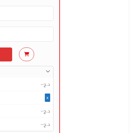
--
د.ج
x
--
د.ج
--
د.ج