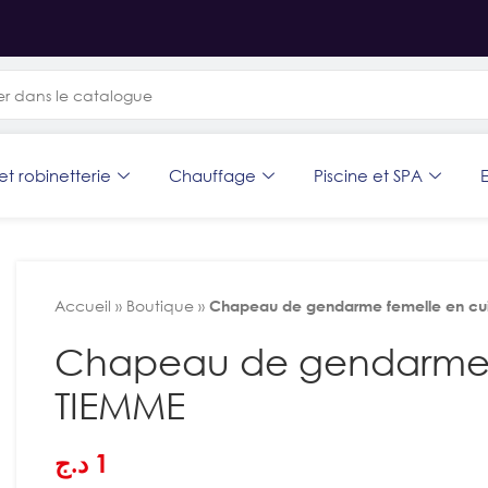
et robinetterie
Chauffage
Piscine et SPA
E
Accueil
»
Boutique
»
Chapeau de gendarme femelle en cu
Chapeau de gendarme f
TIEMME
د.ج
1