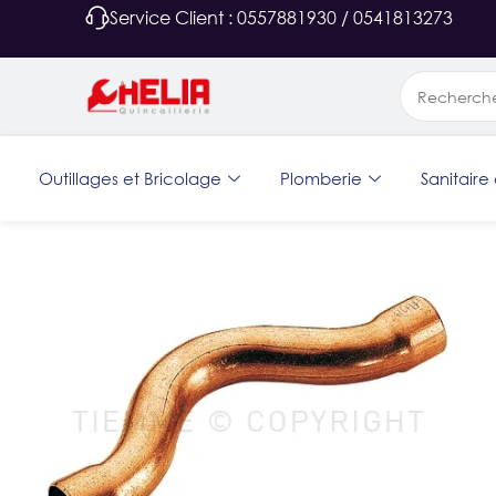
Service Client : 0557881930 / 0541813273
Outillages et Bricolage
Plomberie
Sanitaire 