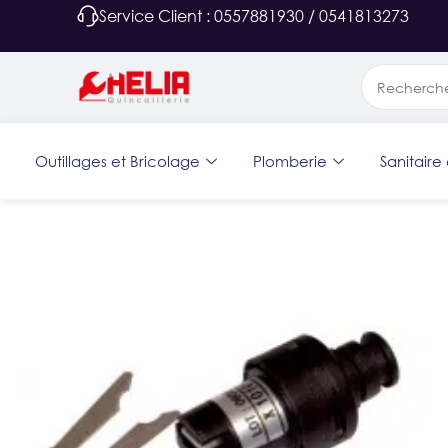
Service Client : 0557881930 / 0541813273
Outillages et Bricolage
Plomberie
Sanitaire 