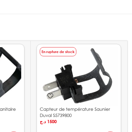
En rupture de stock
nitaire
Capteur de température Saunier
Duval S5739800
د.ج
1500