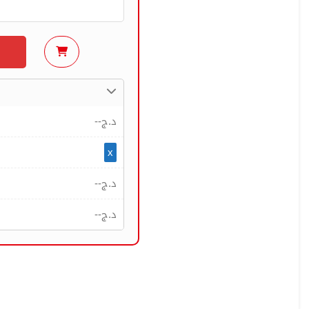
--
د.ج
x
--
د.ج
--
د.ج