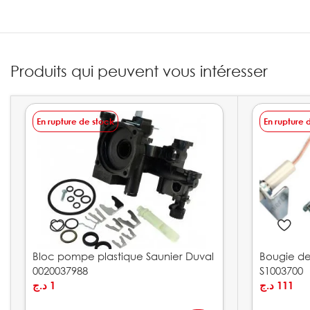
Produits qui peuvent vous intéresser
En rupture de stock
En rupture 
Bloc pompe plastique Saunier Duval
Bougie de
0020037988
S1003700
د.ج
1
د.ج
111