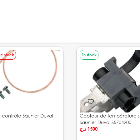
de stock
En stock
 contrôle Saunier Duval
Capteur de température sa
Saunier Duval S5704200
د.ج
1500