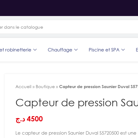
et robinetterie
Chauffage
Piscine et SPA
E
Accueil
»
Boutique
»
Capteur de pression Saunier Duval S5
Capteur de pression Sau
د.ج
4500
Le capteur de pression Saunier Duval S5720500 est une