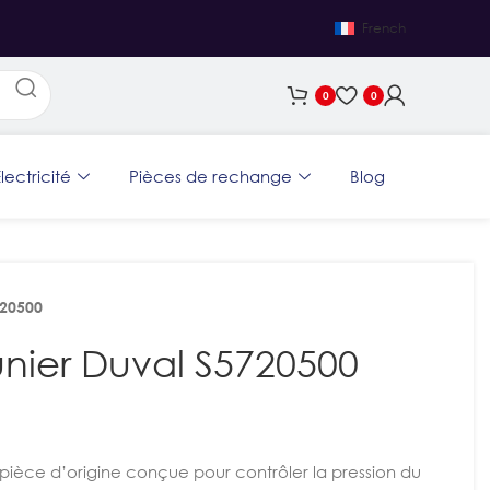
French
0
0
lectricité
Pièces de rechange
Blog
720500
nier Duval S5720500
 pièce d’origine conçue pour contrôler la pression du