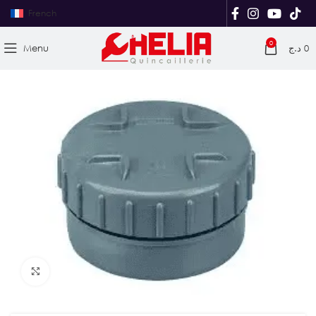
French
0
Menu
د.ج
0
Agrandir