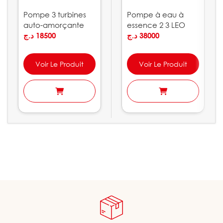
Pompe 3 turbines
Pompe à eau à
auto-amorçante
essence 2 3 LEO
LEO | ACSm100S
د.ج
18500
د.ج
38000
Voir Le Produit
Voir Le Produit