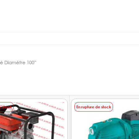
eté Diamétre 100”
e stock
En rupture de stock