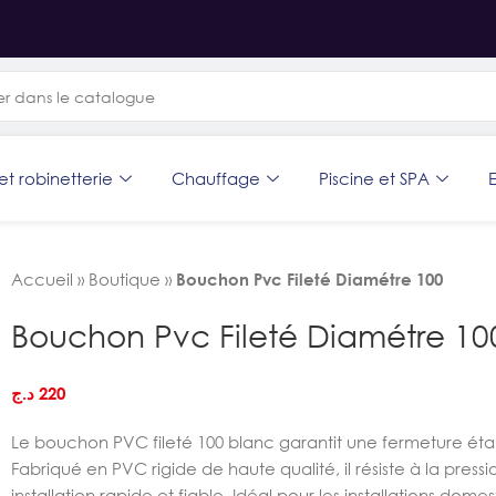
et robinetterie
Chauffage
Piscine et SPA
E
Accueil
»
Boutique
»
Bouchon Pvc Fileté Diamétre 100
Bouchon Pvc Fileté Diamétre 10
د.ج
220
Le bouchon PVC fileté 100 blanc garantit une fermeture ét
Fabriqué en PVC rigide de haute qualité, il résiste à la press
installation rapide et fiable. Idéal pour les installations domest