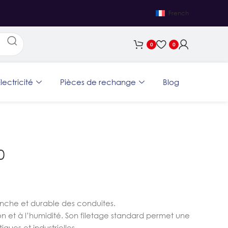
French
0
0
lectricité
Pièces de rechange
Blog
0
anche et durable des conduites.
ion et à l’humidité. Son filetage standard permet une
iques et industrielles.