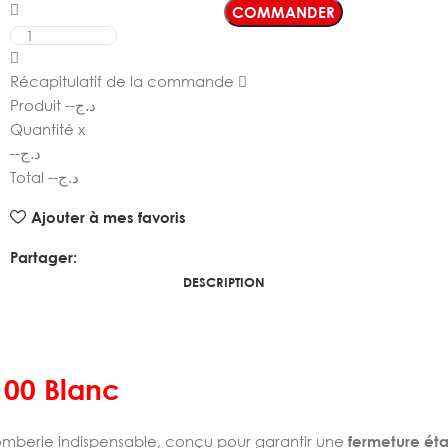
COMMANDER
Récapitulatif de la commande
Produit
--
د.ج
Quantité
x
--
د.ج
Total
--
د.ج
Ajouter à mes favoris
Partager:
DESCRIPTION
100 Blanc
omberie indispensable, conçu pour garantir une
fermeture ét