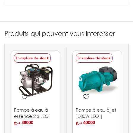
Produits qui peuvent vous intéresser
En rupture de stock
En rupture de stock
Pompe à eau à
Pompe à eau à jet
essence 2 3 LEO
1500W LEO |
د.ج
38000
AJm150L
د.ج
40000