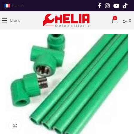
French
0
Menu
د.ج
0
Agrandir