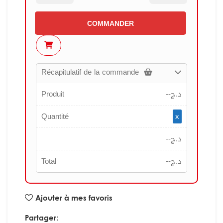
COMMANDER
Récapitulatif de la commande
Produit
--
د.ج
Quantité
x
--
د.ج
Total
--
د.ج
Ajouter à mes favoris
Partager: