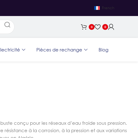
French
0
0
lectricité
Pièces de rechange
Blog
obuste conçu pour les réseaux d’eau froide sous pression.
 résistance à la corrosion, à la pression et aux variations
liques en Algérie.