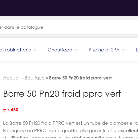
et robinetterie
Chauffage
Piscine et SPA
E
Accueil
»
Boutique
»
Barre 50 Pn20 froid pprc vert
Barre 50 Pn20 froid pprc vert
د.ج
460
La Barre 50 PN20 froid PPRC vert est un tube de plomberie r
Fabriquée en PPRC haute qualité, elle garantit une excellente
d’utilisation. Idéale pour les installations sanitaires et hydrau