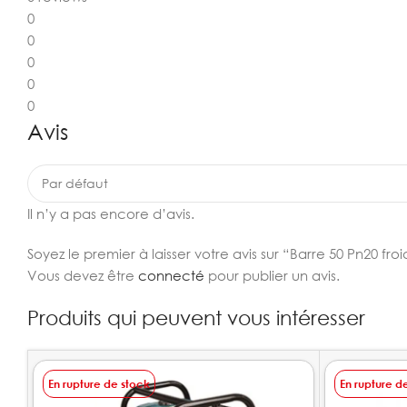
0
0
0
0
0
Avis
Il n’y a pas encore d’avis.
Soyez le premier à laisser votre avis sur “Barre 50 Pn20 fro
Vous devez être
connecté
pour publier un avis.
Produits qui peuvent vous intéresser
En rupture de stock
En rupture d