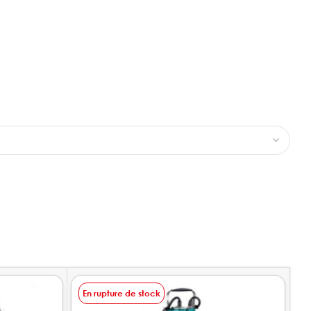
En rupture de stock
E