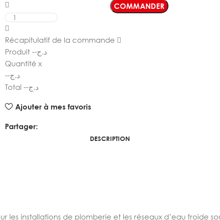
COMMANDER
Récapitulatif de la commande
Produit
--
د.ج
Quantité
x
--
د.ج
Total
--
د.ج
Ajouter à mes favoris
Partager:
DESCRIPTION
ur les installations de plomberie et les réseaux d’eau froide s