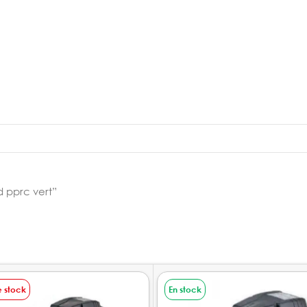
id pprc vert”
e stock
En stock