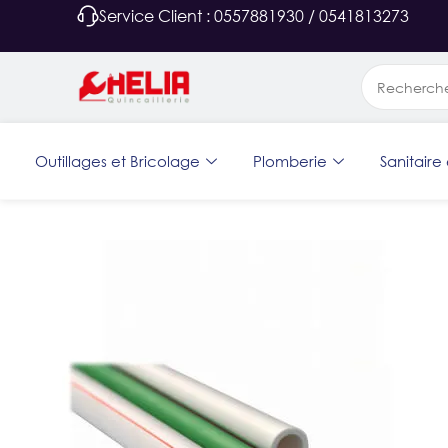
Service Client : 0557881930 / 0541813273
Outillages et Bricolage
Plomberie
Sanitaire 