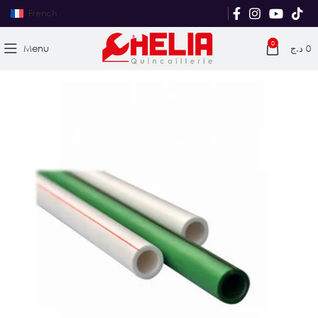
French
0
Menu
د.ج
0