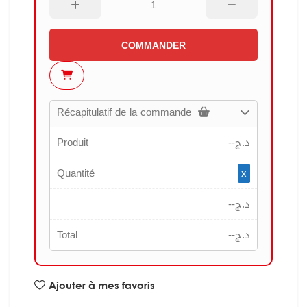
COMMANDER
Récapitulatif de la commande
Produit
--
د.ج
Quantité
x
--
د.ج
Total
--
د.ج
Ajouter à mes favoris