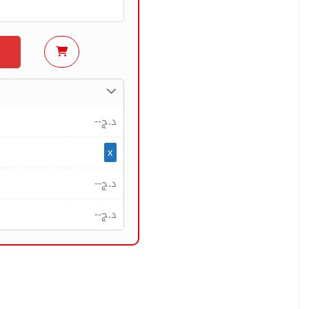
--
د.ج
x
--
د.ج
--
د.ج