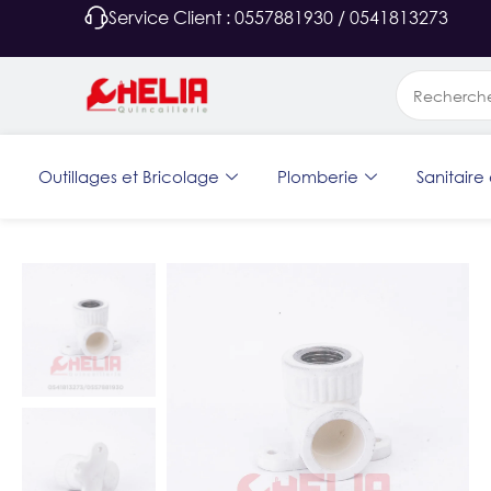
Service Client : 0557881930 / 0541813273
Outillages et Bricolage
Plomberie
Sanitaire 