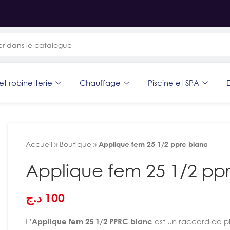
et robinetterie
Chauffage
Piscine et SPA
E
Accueil
»
Boutique
»
Applique fem 25 1/2 pprc blanc
Applique fem 25 1/2 pp
د.ج
100
L’
Applique fem 25 1/2 PPRC blanc
est un raccord de p