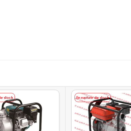
de stock
En rupture de stock