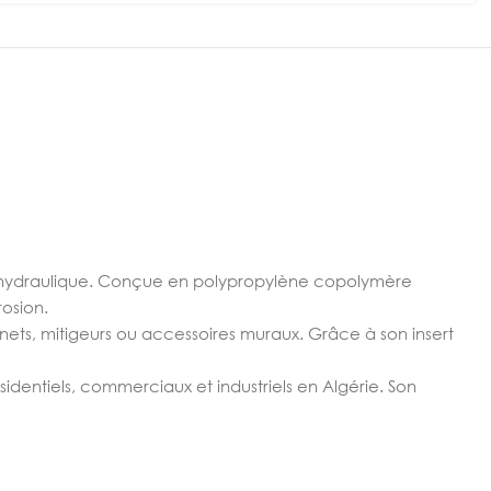
et hydraulique. Conçue en polypropylène copolymère
rosion.
ets, mitigeurs ou accessoires muraux. Grâce à son insert
identiels, commerciaux et industriels en Algérie. Son