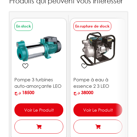
Produits qui peuvent vous intéresser
En stock
En rupture de stock
E
Pompe 3 turbines
Pompe à eau à
P
auto-amorçante LEO
essence 2 3 LEO
1
| ACSm100S
د.ج
18500
د.ج
38000
.ج
Voir Le Produit
Voir Le Produit