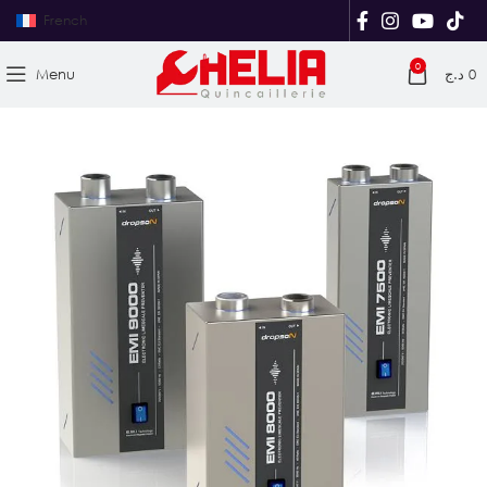
French
0
Menu
د.ج
0