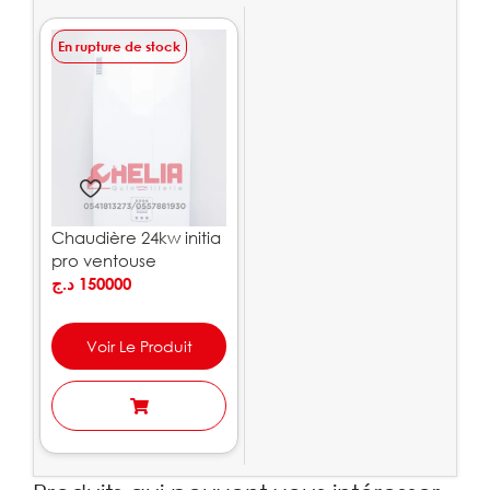
En rupture de stock
Chaudière 24kw initia
pro ventouse
Chappée
د.ج
150000
Voir Le Produit