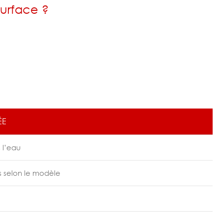
urface ?
ÉE
 l’eau
s selon le modèle