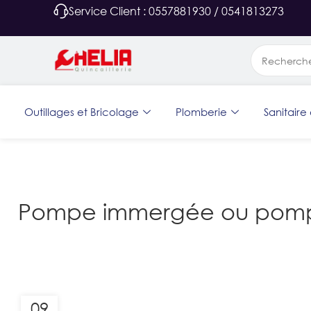
Service Client : 0557881930 / 0541813273
Outillages et Bricolage
Plomberie
Sanitaire 
Pompe immergée ou pompe d
09