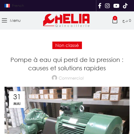
French
0
Menu
د.ج
0
Non classé
Pompe à eau qui perd de la pression :
causes et solutions rapides
Commercial
31
MAI