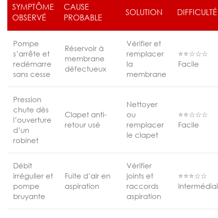
SYMPTÔME
CAUSE
SOLUTION
DIFFICULTÉ
OBSERVÉ
PROBABLE
Pompe
Vérifier et
Réservoir à
s’arrête et
remplacer
⭐⭐☆☆☆
membrane
redémarre
la
Facile
défectueux
sans cesse
membrane
Pression
Nettoyer
chute dès
Clapet anti-
ou
⭐⭐☆☆☆
l’ouverture
retour usé
remplacer
Facile
d’un
le clapet
robinet
Débit
Vérifier
irrégulier et
Fuite d’air en
joints et
⭐⭐⭐☆☆
pompe
aspiration
raccords
Intermédia
bruyante
aspiration