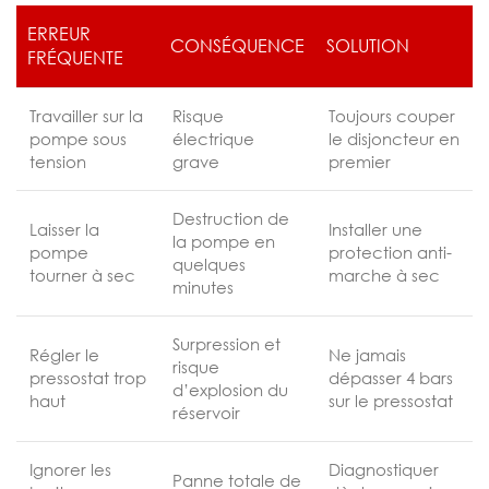
ERREUR
CONSÉQUENCE
SOLUTION
FRÉQUENTE
Travailler sur la
Risque
Toujours couper
pompe sous
électrique
le disjoncteur en
tension
grave
premier
Destruction de
Laisser la
Installer une
la pompe en
pompe
protection anti-
quelques
tourner à sec
marche à sec
minutes
Surpression et
Régler le
Ne jamais
risque
pressostat trop
dépasser 4 bars
d’explosion du
haut
sur le pressostat
réservoir
Ignorer les
Diagnostiquer
Panne totale de