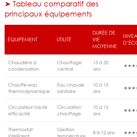
➤ Tableau comparatif des
principaux équipements
DURÉE DE
NIVE
ÉQUIPEMENT
UTILITÉ
VIE
D’ÉC
MOYENNE
Chaudière à
Chauffage
15 à 20
★★★
condensation
central
ans
Chauffe-eau
Eau chaude
10 à 15
★★★
thermodynamique
sanitaire
ans
Circulateur haute
Circulation
10 à 15
★★★
efficacité
chauffage
ans
Thermostat
Gestion
8 à 12 ans
★★★
intelligent
température