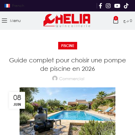
French
0
Menu
د.ج
0
PISCINE
Guide complet pour choisir une pompe
de piscine en 2026
Commercial
08
JUIN