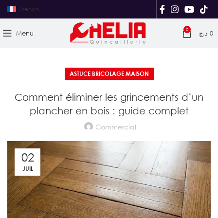
French
0
Menu
د.ج
0
ASTUCE BRICOLAGE MAISON
Comment éliminer les grincements d’un
plancher en bois : guide complet
Commercial
02
JUIL