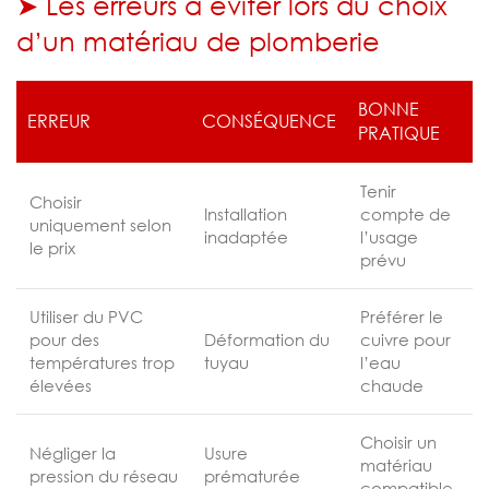
➤ Les erreurs à éviter lors du choix
d’un matériau de plomberie
BONNE
ERREUR
CONSÉQUENCE
PRATIQUE
Tenir
Choisir
Installation
compte de
uniquement selon
inadaptée
l’usage
le prix
prévu
Utiliser du PVC
Préférer le
pour des
Déformation du
cuivre pour
températures trop
tuyau
l’eau
élevées
chaude
Choisir un
Négliger la
Usure
matériau
pression du réseau
prématurée
compatible