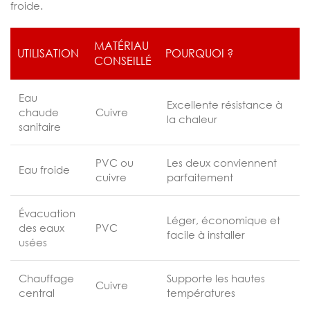
froide.
MATÉRIAU
UTILISATION
POURQUOI ?
CONSEILLÉ
Eau
Excellente résistance à
chaude
Cuivre
la chaleur
sanitaire
PVC ou
Les deux conviennent
Eau froide
cuivre
parfaitement
Évacuation
Léger, économique et
des eaux
PVC
facile à installer
usées
Chauffage
Supporte les hautes
Cuivre
central
températures