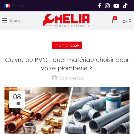
French
0
Menu
د.ج
0
Non classé
Cuivre ou PVC : quel matériau choisir pour
votre plomberie ?
Commercial
08
JUIL