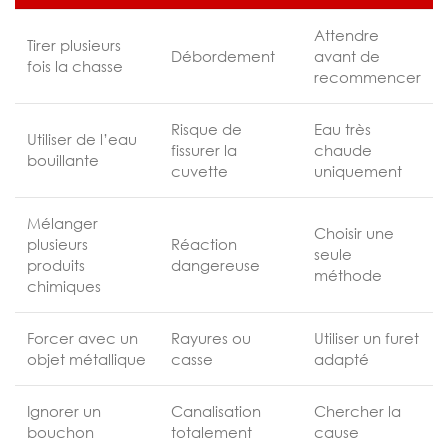
Attendre
Tirer plusieurs
Débordement
avant de
fois la chasse
recommencer
Risque de
Eau très
Utiliser de l’eau
fissurer la
chaude
bouillante
cuvette
uniquement
Mélanger
Choisir une
plusieurs
Réaction
seule
produits
dangereuse
méthode
chimiques
Forcer avec un
Rayures ou
Utiliser un furet
objet métallique
casse
adapté
Ignorer un
Canalisation
Chercher la
bouchon
totalement
cause