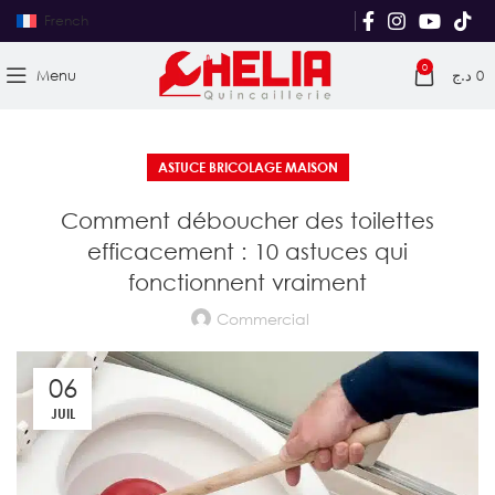
French
0
Menu
د.ج
0
ASTUCE BRICOLAGE MAISON
Comment déboucher des toilettes
efficacement : 10 astuces qui
fonctionnent vraiment
Commercial
06
JUIL