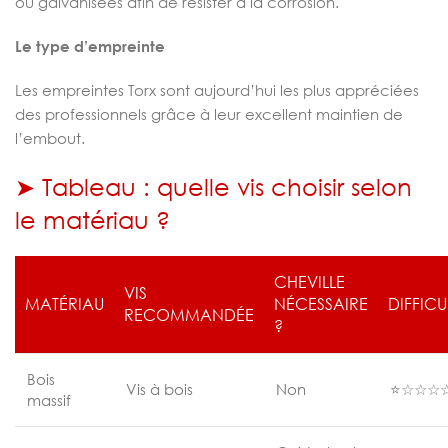
ou galvanisées afin de résister à la corrosion.
Le type d’empreinte
Les empreintes Torx sont aujourd’hui les plus appréciées
des professionnels grâce à leur excellent maintien de
l’embout.
➤ Tableau : quelle vis choisir selon
le matériau ?
CHEVILLE
VIS
MATÉRIAU
NÉCESSAIRE
DIFFICU
RECOMMANDÉE
?
Bois
Vis à bois
Non
⭐☆☆☆
massif