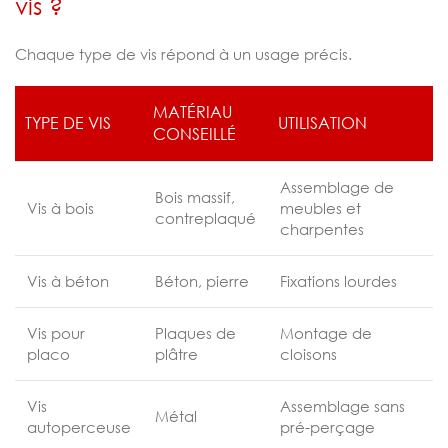
vis ?
Chaque type de vis répond à un usage précis.
MATÉRIAU
TYPE DE VIS
UTILISATION
CONSEILLÉ
Assemblage de
Bois massif,
Vis à bois
meubles et
contreplaqué
charpentes
Vis à béton
Béton, pierre
Fixations lourdes
Vis pour
Plaques de
Montage de
placo
plâtre
cloisons
Vis
Assemblage sans
Métal
autoperceuse
pré-perçage