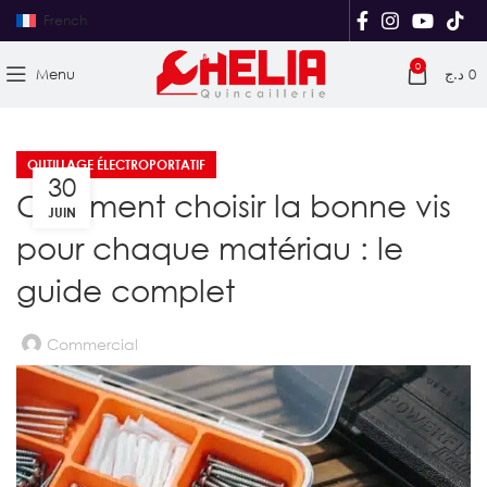
French
0
Menu
د.ج
0
OUTILLAGE ÉLECTROPORTATIF
30
Comment choisir la bonne vis
JUIN
pour chaque matériau : le
guide complet
Commercial